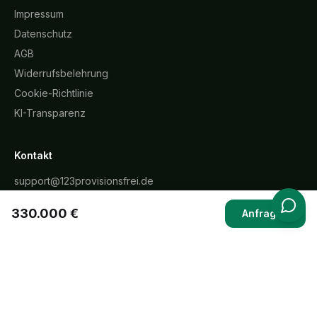
Impressum
Datenschutz
AGB
Widerrufsbelehrung
Cookie-Richtlinie
KI-Transparenz
Kontakt
support@123provisionsfrei.de
+49 5363 946 9180
330.000 €
Anfragen
Meinstraße 48, 38448 Wolfsburg
Hilfe-Center →
Verträge hier kündigen