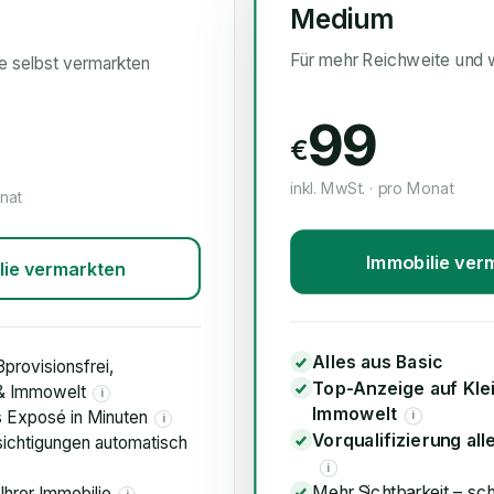
Medium
Für mehr Reichweite und 
ie selbst vermarkten
99
€
inkl. MwSt. · pro Monat
onat
Immobilie ver
lie vermarkten
Alles aus Basic
3provisionsfrei,
Top-Anzeige auf Kle
 & Immowelt
i
Immowelt
s Exposé in Minuten
i
i
Vorqualifizierung all
ichtigungen automatisch
i
Mehr Sichtbarkeit – sc
Ihrer Immobilie