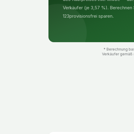
Verkäufer (je 3,57 %). Berechnen Si
123provisionsfrei sparen.
* Berechnung basi
Verkäufer gemäß 