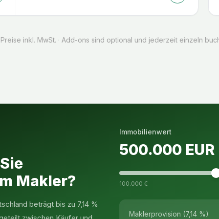
 Preise inkl. MwSt. · Add-ons sind optional und jederzeit einzeln buc
Immobilienwert
500.000
EUR
 Sie
em Makler?
100.000 €
tschland beträgt bis zu 7,14 %
Maklerprovision (7,14 %)
geteilt zwischen Käufer und