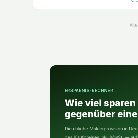
Alle
ERSPARNIS-RECHNER
Wie viel sparen
gegenüber ein
Die übliche Maklerprovision in Deu
des Kaufpreises inkl. MwSt. — auf