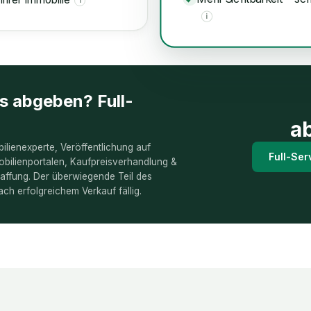
i
i
es abgeben? Full-
a
ilienexperte, Veröffentlichung auf
Full-Ser
bilienportalen, Kaufpreisverhandlung &
ffung. Der überwiegende Teil des
ach erfolgreichem Verkauf fällig.