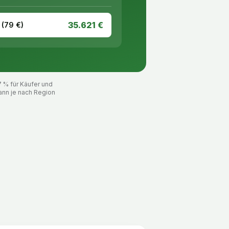
35.621
€
 (
79
€)
7 % für Käufer und
ann je nach Region