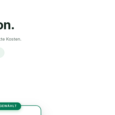
on.
kte Kosten.
 GEWÄHLT