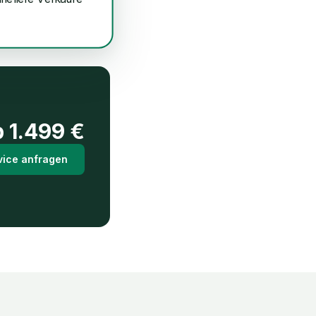
b
1.499
€
vice anfragen