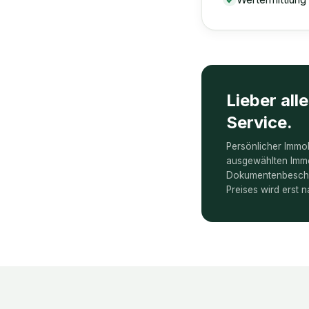
Lieber all
Service.
Persönlicher Immob
ausgewählten Immo
Dokumentenbescha
Preises wird erst n