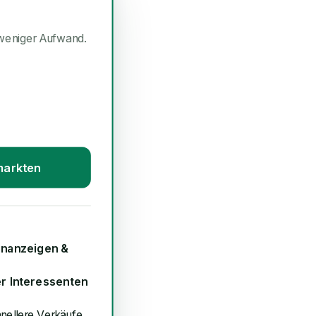
weniger Aufwand.
markten
inanzeigen &
er Interessenten
hnellere Verkäufe