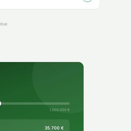
hbar.
1.000.000 €
35.700
€