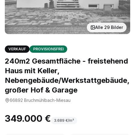
Alle
29
Bilder
VERKAUF
PROVISIONSFREI
240m2 Gesamtfläche - freistehend
Haus mit Keller,
Nebengebäude/Werkstattgebäude,
großer Hof & Garage
66892
Bruchmühlbach-Miesau
349.000 €
3.689
€/m²