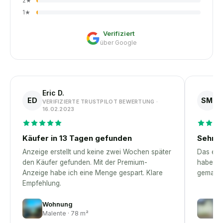
2
★
1
★
Verifiziert
über Google
Eric D.
S
ED
SM
VERIFIZIERTE TRUSTPILOT BEWERTUNG ·
V
16.02.2023
1
Käufer in 13 Tagen gefunden
Sehr p
Anzeige erstellt und keine zwei Wochen später
Das erst
den Käufer gefunden. Mit der Premium-
habe – 
Anzeige habe ich eine Menge gespart. Klare
gemacht
Empfehlung.
Wohnung
H
Malente · 78 m²
Gr