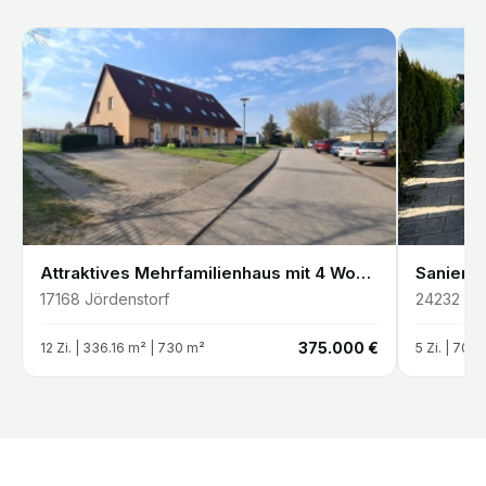
Attraktives Mehrfamilienhaus mit 4 Wohneinheiten Vollvermietet & gepflegt
17168
Jördenstorf
24232
Sc
€
375.000 €
12
Zi. |
336.16
m²
| 730 m²
5
Zi. |
70
m